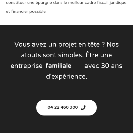
constituer une épargne dans le meilleur cadre fiscal, juridique
et financier possible.
Vous avez un projet en tête ? Nos
atouts sont simples. Être une
entreprise
d
y
n
a
avec 30 ans
m
e
i
u
q
a
l
e
d'expérience.
04 22 460 300